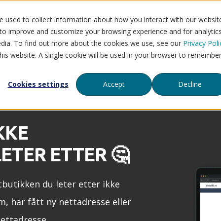
 used to collect information about how you interact with our websit
Flytt til Mystore
Tjenester
Priser
Refera
 to improve and customize your browsing experience and for analytic
edia. To find out more about the cookies we use, see our
Privacy Poli
this website. A single cookie will be used in your browser to remembe
Cookies settings
Accept
Decline
KKE
ETER ETTER 🤔
tbutikken du leter etter ikke
m, har fått ny nettadresse eller
nettadresse.