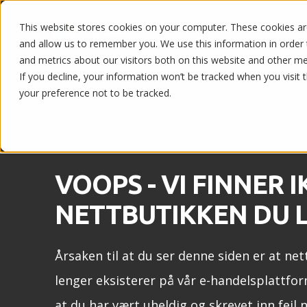
This website stores cookies on your computer. These cookies are
Nettbutikk og POS
and allow us to remember you. We use this information in order
and metrics about our visitors both on this website and other m
If you decline, your information won’t be tracked when you visit 
your preference not to be tracked.
VOOPS - VI FINNER I
NETTBUTIKKEN DU L
Årsaken til at du ser denne siden er at net
lenger eksisterer på vår e-handelsplattfor
at du har vært uheldig og skrevet inn feil 