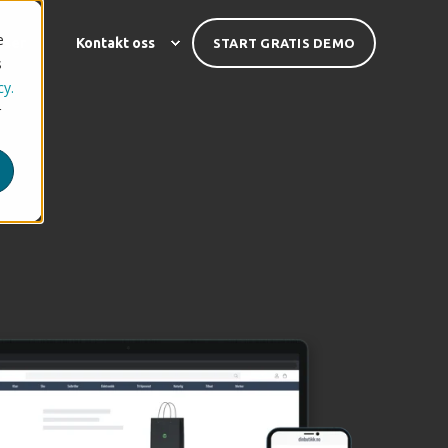
e
nser
Kontakt oss
START GRATIS DEMO
s
cy.
r