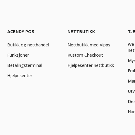
ACENDY POS
NETTBUTIKK
TJ
We 
Butikk og netthandel
Nettbutikk med Vipps
net
Funksjoner
Kustom Checkout
Mys
Betalingsterminal
Hjelpesenter nettbutikk
Fra
Hjelpesenter
Mar
Utv
Des
Har