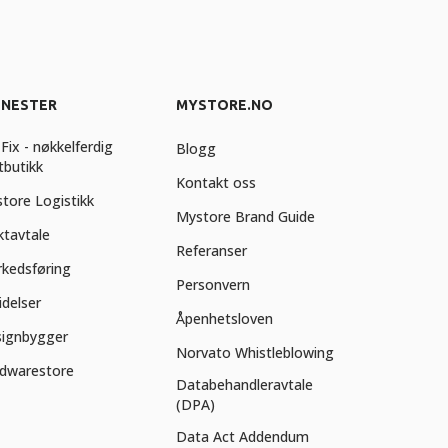
ENESTER
MYSTORE.NO
Fix - nøkkelferdig
Blogg
tbutikk
Kontakt oss
tore Logistikk
Mystore Brand Guide
ktavtale
Referanser
kedsføring
Personvern
idelser
Åpenhetsloven
ignbygger
Norvato Whistleblowing
dwarestore
Databehandleravtale
(DPA)
Data Act Addendum